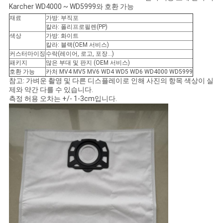
Karcher WD4000 ~ WD5999와 호환 가능
구
재료
가방: 부직포
하
칼라: 폴리프로필렌(PP)
색상
가방: 화이트
칼라: 블랙(OEM 서비스)
세
커스터마이징
수락(레이어, 로고, 포장...)
패키지
많은 부대 및 판지 (OEM 서비스)
요
호환 가능
카처 MV4 MV5 MV6 WD4 WD5 WD6 WD4000 WD5999
참고: 가벼운 촬영 및 다른 디스플레이로 인해 사진의 항목 색상이 실
제와 약간 다를 수 있습니다.
측정 허용 오차는 +/- 1-3cm입니다.
사
이
트
맵
PRIVACY
POLICY