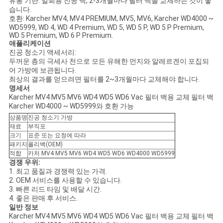
유통 기한: 일회용 진공 백, 2-3개월마다 필터 백을 교체하는 것이 좋
습니다.
호환: Karcher MV4, MV4 PREMIUM, MV5, MV6, Karcher WD4000 ~
WD5999, WD 4, WD 4 Premium, WD 5, WD 5 P, WD 5 P Premium,
WD 5 Premium, WD 6 P Premium.
애플리케이션
진공 청소기 액세서리:
두꺼운 층의 극세사 천으로 모든 유해한 먼지와 알레르겐이 포집되
어 가방에 보관됩니다.
최상의 결과를 얻으려면 필터를 2~3개월마다 교체해야 합니다.
명세서
Karcher MV4 MV5 MV6 WD4 WD5 WD6 Vac 필터 백용 교체 필터 백
Karcher WD4000 ~ WD5999와 호환 가능
상품명
진공 청소기 가방
재료
부직포
크기
표준 또는 요청에 따라
패키지
폴리백(OEM)
적합
카처 MV4 MV5 MV6 WD4 WD5 WD6 WD4000 WD5999
경쟁 우위:
1. 최고 품질과 경쟁력 있는 가격.
2. OEM 서비스를 사용할 수 있습니다.
3. 빠른 리드 타임 및 배달 시간.
4. 좋은 판매 후 서비스.
일반 정보
Karcher MV4 MV5 MV6 WD4 WD5 WD6 Vac 필터 백용 교체 필터 백