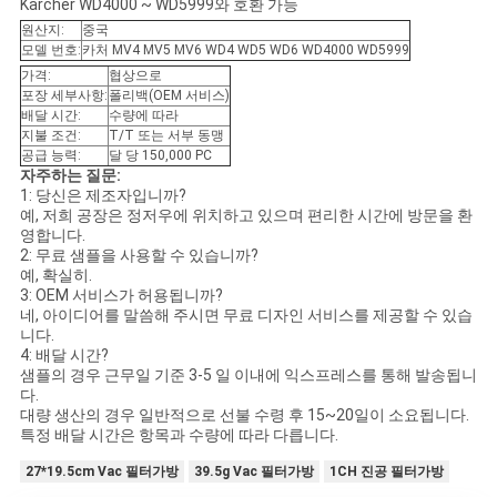
Karcher WD4000 ~ WD5999와 호환 가능
원산지:
중국
모델 번호:
카처 MV4 MV5 MV6 WD4 WD5 WD6 WD4000 WD5999
가격:
협상으로
포장 세부사항:
폴리백(OEM 서비스)
배달 시간:
수량에 따라
지불 조건:
T/T 또는 서부 동맹
공급 능력:
달 당 150,000 PC
자주하는 질문:
1: 당신은 제조자입니까?
예, 저희 공장은 정저우에 위치하고 있으며 편리한 시간에 방문을 환
영합니다.
2: 무료 샘플을 사용할 수 있습니까?
예, 확실히.
3: OEM 서비스가 허용됩니까?
네, 아이디어를 말씀해 주시면 무료 디자인 서비스를 제공할 수 있습
니다.
4: 배달 시간?
샘플의 경우 근무일 기준 3-5 일 이내에 익스프레스를 통해 발송됩니
다.
대량 생산의 경우 일반적으로 선불 수령 후 15~20일이 소요됩니다.
특정 배달 시간은 항목과 수량에 따라 다릅니다.
27*19.5cm Vac 필터가방
39.5g Vac 필터가방
1CH 진공 필터가방