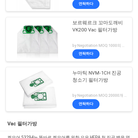
연락하다
보르웨르크 꼬마도깨비
VK200 Vac 필터가방
by Negotiation MOQ:1000의 부대/부대
연락하다
누마틱 NVM-1CH 진공
청소기 필터가방
by Negotiation MOQ:20000개 가방 / 가방
연락하다
Vac 필터가방
켄모어 53294는 똑바로 켄모어를 위한 오우 HEPA 천 진공 백을 명