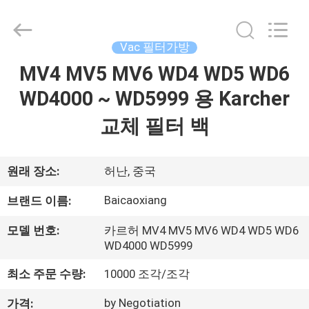
Toyeen
Biotech
Co.,
Ltd.
Vac 필터가방
All
Rights
Reserved.
MV4 MV5 MV6 WD4 WD5 WD6
집
Developed
by
ECER
WD4000 ~ WD5999 용 Karcher
제
교체 필터 백
품
원래 장소:
허난, 중국
우
Baicaoxiang
브랜드 이름:
리
모델 번호:
카르허 MV4 MV5 MV6 WD4 WD5 WD6
WD4000 WD5999
에
최소 주문 수량:
10000 조각/조각
대
by Negotiation
가격: