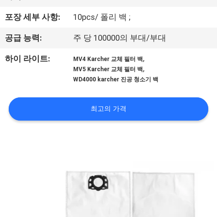
하
여
포장 세부 사항:
10pcs/ 폴리 백 ;
공급 능력:
주 당 100000의 부대/부대
공
,
하이 라이트:
MV4 Karcher 교체 필터 백
,
장
MV5 Karcher 교체 필터 백
WD4000 karcher 진공 청소기 백
여
행
최고의 가격
품
질
관
리