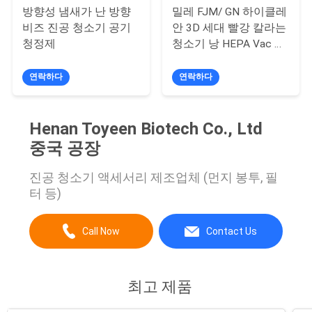
구
방향성 냄새가 난 방향
밀레 FJM/ GN 하이클레
비즈 진공 청소기 공기
안 3D 세대 빨강 칼라는
하
청정제
청소기 낭 HEPA Vac 필
터가방을 진공기기로 청
세
소합니다
연락하다
연락하다
요
Henan Toyeen Biotech Co., Ltd
사
중국 공장
이
진공 청소기 액세서리 제조업체 (먼지 봉투, 필
터 등)
트
맵
Call Now
Contact Us
PRIVACY
최고 제품
POLICY