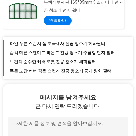
녹백색부패란 165*95mm 9 밀리미터 면 진
공 청소기 먼지 휠터
연락하다
하얀 푸른 스폰지 폼 초극세사 진공 청소기 헤파필터
습식 마른 스탠다드 라운드 진공 청소기 주름형 먼지 휠터
보편적 순수한 커버 로봇 진공 청소기 헤파필터
푸른 노란 커버 작은 스펀지 진공 청소기 공기 정화 필터
방수 14 mm/S 진동 1KW 50HZ 진공 청소기 모터
대체 V4Z 230V 50Hz 진공 청소기 전동기
메시지를 남겨주세요
집에 15 mm/S 진동 1000W V4Z 진공 청소기 엔진
곧 다시 연락 드리겠습니다!
Ｆ 클래스 V6Z 70W 흡수 카페트 추출기 진공 모터
낮은 소음 105dB 120V 1200 와트 20000RPM 진공 청소기 모터
V2J 420m3/ 민 1200 와트는 마른 진공 청소기 모터를 축였습니다
로봇 이중 스테이지 100V 110V 1200 와트 진공 모터