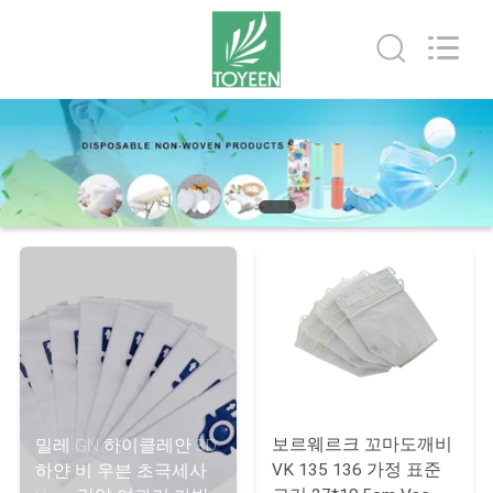
Toyeen
Biotech
Co.,
Ltd.
All
Rights
Reserved.
집
Developed
by
ECER
제
품
우
리
에
대
보르웨르크 꼬마도깨비
밀레 GN 하이클레안 3D
VK 135 136 가정 표준
하얀 비 우븐 초극세사