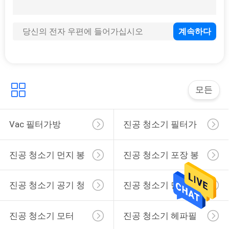
작은 1000W 1200W V2J 습식 마른 붓질 진공 청소기 모터
야외 방수 1400W 2 단계 V2Z 진공 기계 모터
가구 AC 230V 50HZ V2Z 진공 청소기 전동기
Ｆ 클래스 V2Z 230V 60HZ 350W 흡수 진공 청소기 교류 전동기
진공 청소기 모터를 청소하는 단일 상 V1Z 30000 턴 카펫
모든
누마틱 NVM-1CH 녹색 칼라 비직조 진공 청소기 먼지 봉투
재활용 짠 것이 아닌 32*25.7cm 보르웨르크 꼬마도깨비 VK200 진공 청소기 먼지 봉투
보르웨르크 꼬마도깨비 VK140 150 종합적 27*13cm 마이크로화이버 감압 여과기 가방
Vac 필터가방
진공 청소기 필터가
카르허 A2000 2003 2004 2014 2024 2054 2064 2074 S2500 WD2200 2210 2240 표준 크기 비직조 진공 청소기 먼지 봉투
방
진공 청소기 먼지 봉
진공 청소기 포장 봉
투
지
진공 청소기 공기 청
진공 청소기 먼지 휠
정제
터
진공 청소기 모터
진공 청소기 헤파필