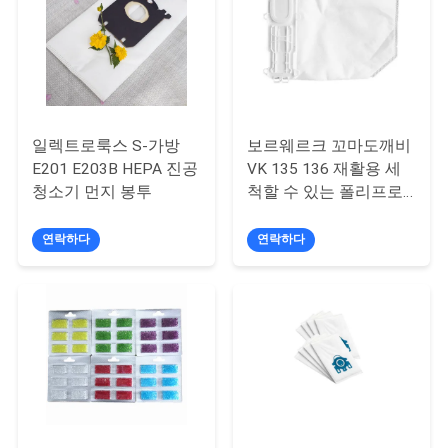
연
락
주
일렉트로룩스 S-가방
보르웨르크 꼬마도깨비
세
E201 E203B HEPA 진공
VK 135 136 재활용 세
청소기 먼지 봉투
척할 수 있는 폴리프로
요
필렌 칼라 마이크로 필
터법 진공 백
연락하다
연락하다
인
용
문
을
요