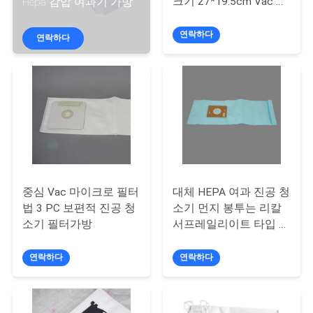
하
크기 27*19.5cm Vac 필
Hepa 감압 여과기 가방
터가방
여
연락하다
연락하다
공
장
여
행
중심 Vac 마이크로 필터
대체 HEPA 여과 진공 청
품
법 3 PC 보편적 진공 청
소기 먼지 봉투는 리칼
소기 필터가방
서프레일리이트 타입 Ｆ
질
와 단순성 자유 업라이
트에 적합하기 위해 했
연락하다
연락하다
관
습니다
리