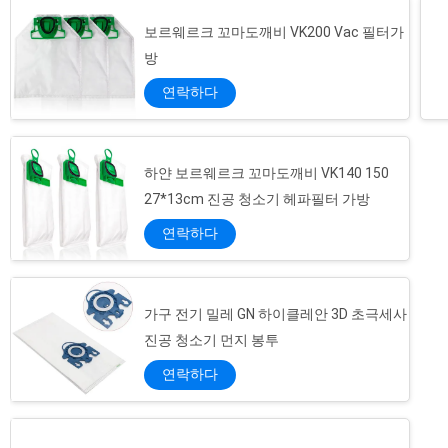
보르웨르크 꼬마도깨비 VK200 Vac 필터가
방
연락하다
하얀 보르웨르크 꼬마도깨비 VK140 150
27*13cm 진공 청소기 헤파필터 가방
연락하다
가구 전기 밀레 GN 하이클레안 3D 초극세사
진공 청소기 먼지 봉투
연락하다