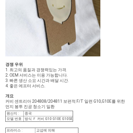
경쟁 우위
1. 최고의 품질과 경쟁력있는 가격.
2. OEM 서비스는 이용 가능합니다.
3. 빠른 생산 소요 시간과 배달 시간.
4. 좋은 에프터 서비스.
개요
커비 센트리아 204808/204811 보편적 F/T 일련 G10,G10E를 위한
먼지 봉투 진공 청소기 일환
원산지 :
중국
모델 번호 :
방식 Ｆ 커비 G10 G10E G10SE
프라이스 :
교섭에 의해