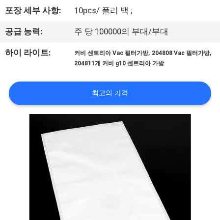
하
포장 세부 사항:
10pcs/ 폴리 백 ;
여
공급 능력:
주 당 100000의 부대/부대
공
,
,
하이 라이트:
커비 센트리아 Vac 필터가방
204808 Vac 필터가방
204811개 커비 g10 센트리아 가방
장
여
최고의 가격
행
품
질
관
리