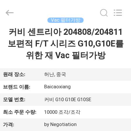
Toyeen
Biotech
Co.,
Ltd.
Vac 필터가방
All
Rights
Reserved.
커비 센트리아 204808/204811
집
Developed
by
ECER
보편적 F/T 시리즈 G10,G10E를
제
위한 재 Vac 필터가방
품
원래 장소:
허난, 중국
우
Baicaoxiang
브랜드 이름:
리
모델 번호:
커비 G10 G10E G10SE
에
최소 주문 수량:
10000 조각/조각
대
by Negotiation
가격: