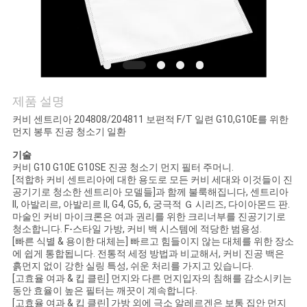
연
락
주
제품 설명
세
커비 센트리아 204808/204811 보편적 F/T 일련 G10,G10E를 위한
먼지 봉투 진공 청소기 일환
요
기술
커비 G10 G10E G10SE 진공 청소기 먼지 필터 주머니.
[적합하 커비 센트리아에 대한 용도로 모든 커비 세대와 이것들이 진
인
공기기로 청소한 센트리아 모델들]과 함께 불룩해집니다, 센트리아
II, 아발리르, 아발리르 II, G4, G5, 6, 궁극적 Ｇ 시리즈, 다이아몬드 판.
용
마술인 커비 마이크론은 여과 권리를 위한 크리너부를 진공기기로
청소합니다. F-스타일 가방, 커비 백 시스템에 적당한 범용성.
문
[빠른 식별 & 용이한 대체는] 빠르고 힘들이지 않는 대체를 위한 장소
에 쉽게 통합됩니다. 전통적 세정 방법과 비교해서, 커비 진공 백은
을
흙먼지 없이 강한 실링 특성, 쉬운 처리를 가지고 있습니다.
[고효율 여과 & 킵 클린] 먼지와 다른 먼지입자의 침해를 감소시키는
요
동안 효율이 높은 필터는 깨끗이 계속합니다.
[고효율 여과 & 킵 클린] 가방 외에 극소 알레르겐은 보통 집안 먼지