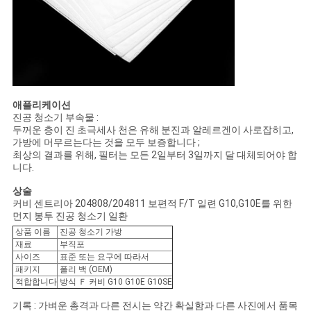
애플리케이션
진공 청소기 부속물 :
두꺼운 층이 진 초극세사 천은 유해 분진과 알레르겐이 사로잡히고,
가방에 머무르는다는 것을 모두 보증합니다 ;
최상의 결과를 위해, 필터는 모든 2일부터 3일까지 달 대체되어야 합
니다.
상술
커비 센트리아 204808/204811 보편적 F/T 일련 G10,G10E를 위한
먼지 봉투 진공 청소기 일환
상품 이름
진공 청소기 가방
재료
부직포
사이즈
표준 또는 요구에 따라서
패키지
폴리 백 (OEM)
적합합니다
방식 Ｆ 커비 G10 G10E G10SE
기록 : 가벼운 총격과 다른 전시는 약간 확실함과 다른 사진에서 품목