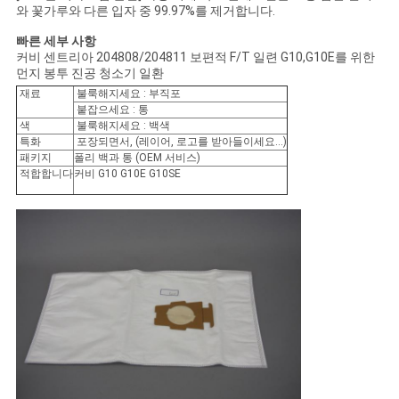
와 꽃가루와 다른 입자 중 99.97%를 제거합니다.
구
빠른 세부 사항
하
커비 센트리아 204808/204811 보편적 F/T 일련 G10,G10E를 위한
먼지 봉투 진공 청소기 일환
세
재료
불룩해지세요 : 부직포
붙잡으세요 : 통
요
색
불룩해지세요 : 백색
특화
포장되면서, (레이어, 로고를 받아들이세요...)
패키지
폴리 백과 통 (OEM 서비스)
적합합니다
커비 G10 G10E G10SE
사
이
트
맵
PRIVACY
POLICY