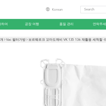
Korean
대하여
공장 여행
품질 관리
연락주세
소개
Vac 필터가방
보르웨르크 꼬마도깨비 VK 135 136 재활용 세척할