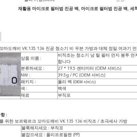
재활용 마이크로 필터법 진공 백
,
마이크로 필터법 진공 백
,
세척
마도깨비 VK 135 136 진공 청소기 비 우븐 가방과 대체 정밀 여과기 
비직조는 청소기 낭 털 필터 먼지 봉투 
상품 이름 :
합니다
분류하세요 :
27 * 19.5 센티미터 (OEM 서비스)
NW :
39.5g / PC (OEM 서비스)
패키지 :
폴리 백 (
OEM 서비스)
색 :
백색
재료
부직포
항 :
 위한 보르웨르크 꼬마도깨비 VK 135 136 비직조 / 초극세사 가방
불룩해지세요 : 부직포
붙잡으세요 : 폴리프로필렌 (PP)