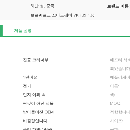
허난 성, 중국
브랜드 이름:
보르웨르크 꼬마도깨비 VK 135 136
제품 설명
진공 크리너부
애프터 서
되었습니다
1년이요
애플리케이
전기
이름:
먼지 여과 백
색:
짠것이 아닌 직물
MOQ:
받아들여진 OEM
적합합니다
비원형입니다
사이즈:
폴리 가방(OEM)
공항: