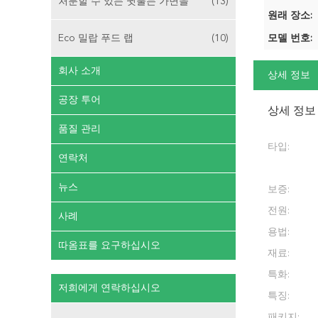
처분할 수 있는 귓불는 가면을
(13)
원래 장소:
Eco 밀랍 푸드 랩
(10)
모델 번호:
회사 소개
상세 정보
공장 투어
상세 정보
품질 관리
타입:
연락처
뉴스
보증:
전원:
사례
용법:
따옴표를 요구하십시오
재료:
특화:
저희에게 연락하십시오
특징:
패키지: