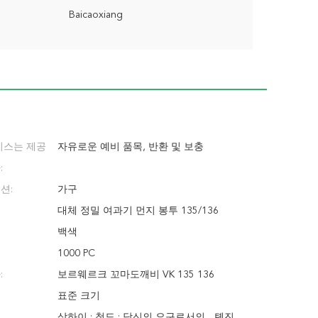
Baicaoxiang
비스는 제공
자유로운 예비 품목, 반환 및 보충
:
션:
가구
대체 정밀 여과기 먼지 봉투 135/136
백색
1000 PC
:
보르웨르크 꼬마도깨비 VK 135 136
표준 크기
상하이 ; 청도 ; 당신의 요구로서의... 톈진