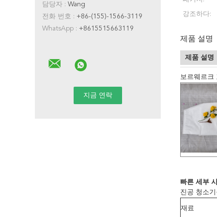
담당자 :
Wang
강조하다:
전화 번호 :
+86-(155)-1566-3119
WhatsApp :
+8615515663119
제품 설명
제품 설명
보르웨르크 꼬
빠른 세부 사
진공 청소기를
재료