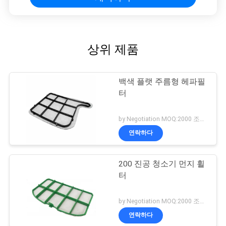
구
하
상위 제품
세
요
백색 플랫 주름형 헤파필
터
사
by Negotiation MOQ:2000 조각/조각
이
연락하다
트
200 진공 청소기 먼지 휠
맵
터
PRIVACY
by Negotiation MOQ:2000 조각/조각
POLICY
연락하다