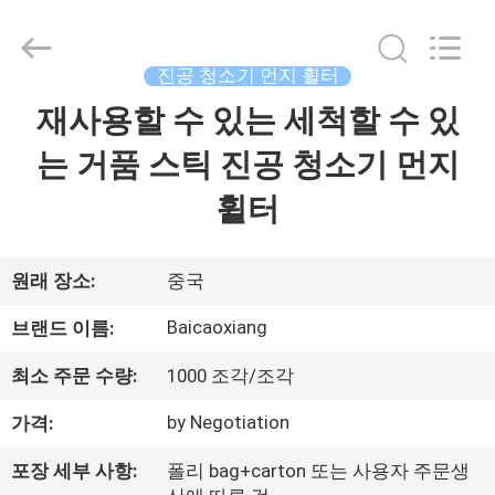
2020
-
2025
Henan
Toyeen
진공 청소기 먼지 휠터
Biotech
Co.,
Ltd.
재사용할 수 있는 세척할 수 있
집
All
Rights
Reserved.
는 거품 스틱 진공 청소기 먼지
Developed
by
제
ECER
휠터
품
원래 장소:
중국
우
Baicaoxiang
브랜드 이름:
리
최소 주문 수량:
1000 조각/조각
에
by Negotiation
가격:
대
포장 세부 사항:
폴리 bag+carton 또는 사용자 주문생