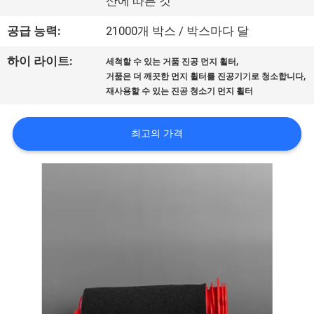
하
산에 따른 것
여
공급 능력:
21000개 박스 / 박스마다 달
,
하이 라이트:
세척할 수 있는 거품 진공 먼지 휠터
공
,
거품은 더 깨끗한 먼지 휠터를 진공기기로 청소합니다
재사용할 수 있는 진공 청소기 먼지 휠터
장
여
최고의 가격
행
품
질
관
리