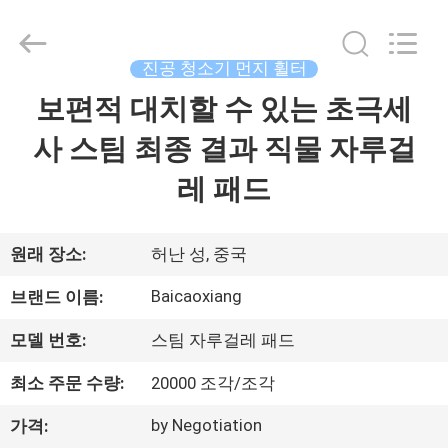
-
2025
Henan
Toyeen
Biotech
진공 청소기 먼지 휠터
Co.,
Ltd.
All
보편적 대치할 수 있는 초극세
집
Rights
Reserved.
Developed
사 스팀 최종 결과 직물 자루걸
by
ECER
제
레 패드
품
원래 장소:
허난 성, 중국
우
Baicaoxiang
브랜드 이름:
리
모델 번호:
스팀 자루걸레 패드
에
최소 주문 수량:
20000 조각/조각
대
by Negotiation
가격: