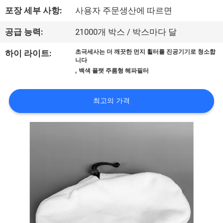
하
포장 세부 사항:
사용자 주문생산에 따르면
여
공급 능력:
21000개 박스 / 박스마다 달
공
하이 라이트:
초극세사는 더 깨끗한 먼지 휠터를 진공기기로 청소합
니다
,
장
백색 플랫 주름형 헤파필터
여
최고의 가격
행
품
질
관
리