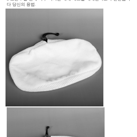
구
다 당신의 용법.
하
세
요
사
이
트
맵
PRIVACY
POLICY