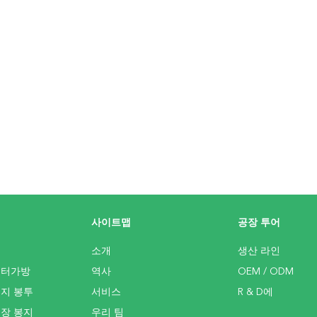
사이트맵
공장 투어
소개
생산 라인
필터가방
역사
OEM / ODM
먼지 봉투
서비스
R & D에
포장 봉지
우리 팀