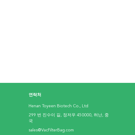
연락처
Henan Toyeen Biotech Co., Ltd
299 번 진수이 길, 정저우 450000, 허난, 중
국
sales@VacFilterBag.com