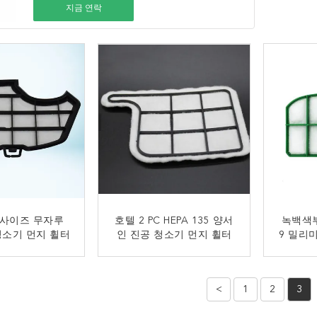
지금 연락
g 사이즈 무자루
호텔 2 PC HEPA 135 양서
녹백색부
 청소기 먼지 휠터
인 진공 청소기 먼지 휠터
9 밀리
금 연락
지금 연락
<
1
2
3