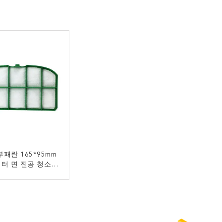
패란 165*95mm
미터 면 진공 청소기
먼지 휠터
지금 연락