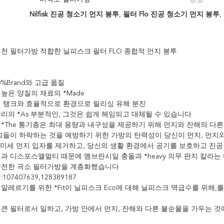
Nilfisk 진공 청소기 먼지 봉투
,
필터 Flo 진공 청소기 먼지 봉투
,
 천 필터가방 적합한 닐피스크 필터 FLO 종합적 먼지 봉투
0%Brand와 고급 품질
높은 양질의 재료의 *Made
빨리 탱크와 효율적으로 환경으로 릴리싱 유해 분진
관리의 *As 부분적인, 그것은 쉽게 해임되고 대체될 수 있습니다
 *The 통기층은 최대 용량과 내구성을 제공하기 위해 먼지와 잔해의 다
ves 그들이 하락하는 것을 예방하기 위한 가방의 탄력성이 당신이 먼지, 먼
.9% 미세 먼지 입자를 제거하고, 당신의 생활 환경에서 공기를 보호하고 
것과 디스포스앨멀티 때문에 멤브란시일 충돌과 *heavy 의무 판지 칼라는
완전한 극소 필터가방을 계층화했습니다
 :107407639,128389187
알레르기를 위한 *Fit이 닐피스크 Eco에 대해 닐피스크 멱급수를 위해,를 위해 
 큰 필터로서 일하고, 가방 안에서 먼지, 잔해와 다른 불순물을 가두는 