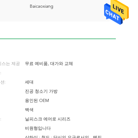
Baicaoxiang
비스는 제공
무료 예비품, 대가와 교체
:
션:
세대
진공 청소기 가방
용인된 OEM
백색
:
닐피스크 에어로 시리즈
비원형입니다
상하이 ; 청도 ; 당신의 요구로서의... 톈진