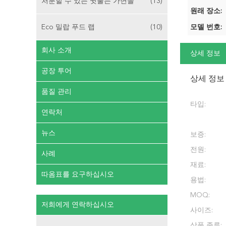
처분할 수 있는 귓불는 가면을
(13)
원래 장소:
Eco 밀랍 푸드 랩
(10)
모델 번호:
회사 소개
상세 정보
공장 투어
상세 정보
품질 관리
타입:
연락처
뉴스
보증:
전원:
사례
재료:
따옴표를 요구하십시오
용법:
MOQ:
저희에게 연락하십시오
사이즈:
상품 종류: