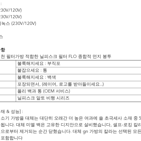
:
30V/120V)
30V/120V)
녹스 (230V/120V)
녹스
사항
 천 필터가방 적합한 닐피스크 필터 FLO 종합적 먼지 봉투
불룩해지세요 : 부직포
붙잡으세요 : 통
불룩해지세요 : 백색
포장되면서, (레이어, 로고를 받아들이세요...)
폴리 백과 통 (OEM 서비스)
닐피스크 알토 비행 시리즈
 & 성능] :
청소기 가방을 대체는 대단히 오래간 더 높은 여과에 쓸 초극세사 소재 중 
축됩니다. 대체 미엘 백은 고유한 디지안으로 설비했습니다, 셀프-로킹 칼
것으로부터 제거되는 순간 닫혔습니다. 대체 gn 가방의 칼라는 선택된 모
 포함합니다