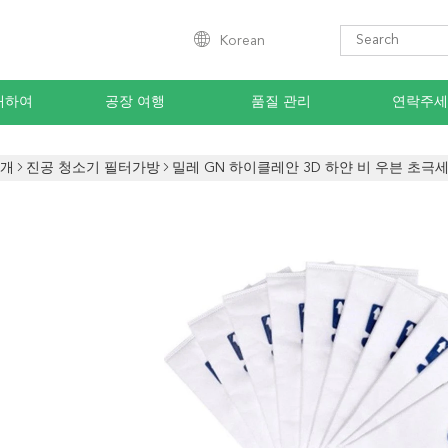
Korean
대하여
공장 여행
품질 관리
연락주세
소개
진공 청소기 필터가방
밀레 GN 하이클레안 3D 하얀 비 우븐 초극세