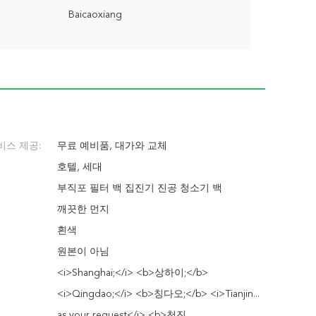
Baicaoxiang
비스 제공:
무료 예비품, 대가와 교체
호텔, 세대
부직포 필터 백 집진기 진공 청소기 백
깨끗한 먼지
흰색
원본이 아님
<i>Shanghai;</i> <b>상하이;</b>
<i>Qingdao;</i> <b>칭다오;</b> <i>Tianjin...
as your request</i> <b>천진...