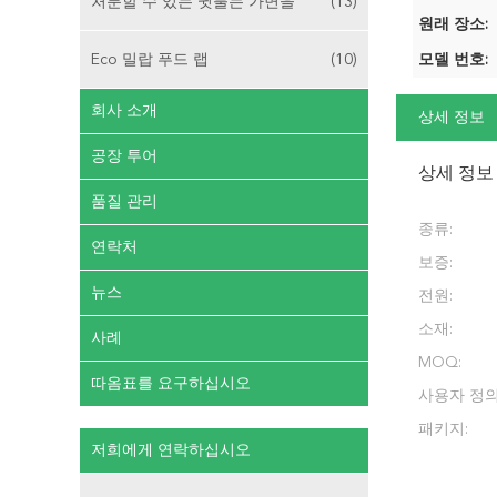
처분할 수 있는 귓불는 가면을
(13)
원래 장소:
Eco 밀랍 푸드 랩
(10)
모델 번호:
회사 소개
상세 정보
공장 투어
상세 정보
품질 관리
종류:
연락처
보증:
뉴스
전원:
소재:
사례
MOQ:
따옴표를 요구하십시오
사용자 정의
패키지:
저희에게 연락하십시오