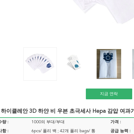
지금 연락
 하이클레안 3D 하얀 비 우븐 초극세사 Hepa 감압 여과
량 :
1000의 부대/부대
가격 :
항 :
6pcs/ 폴리 백 ; 42개 폴리 bags/ 통
공급 능력 :