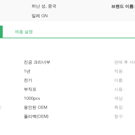
허난 성, 중국
브랜드 이름:
밀레 GN
제품 설명
진공 크리너부
판매 후 서
1년
적용:
전기
이름:
부직포
사용:
1000pcs
색상:
:
용인된 OEM
특징:
폴리백(OEM)
항구: