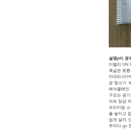
설명
p
이 경우
미엘리 GN 
폭넓은 호환성: M
S5000-S59
공 청소기. 부
에어클레인 
구조는 공기
자속 잠금 
프리미엄 소
을 높이고 집
쉽게 설치: 
주마다 gn