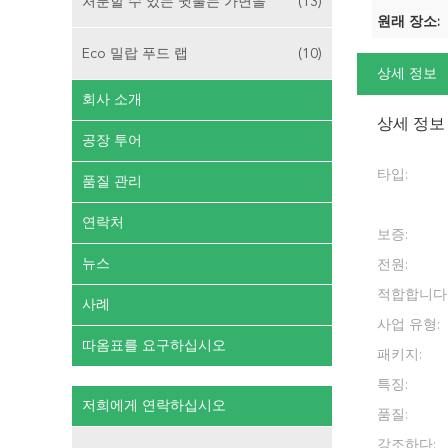
처분할 수 있는 귓불는 가면을
(13)
원래 장소:
Eco 밀랍 푸드 랩
(10)
상세 정보
회사 소개
상세 정보
공장 투어
타입:
품질 관리
연락처
보증:
뉴스
전원:
적합합니다
사례
사업 유형:
따옴표를 요구하십시오
패키지:
특징:
저희에게 연락하십시오
품질:
강조하다: