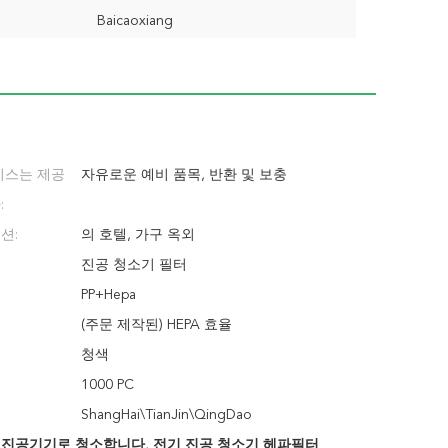
Baicaoxiang
비스는 제공
자유로운 예비 품목, 반환 및 보충
:
션:
의 호텔, 가구 옥외
진공 청소기 필터
PP+Hepa
(주문 제작된) HEPA 효율
청색
1000 PC
ShangHai\TianJin\QingDao
 진공기기로 청소합니다
,
전기 진공 청소기 헤파필터