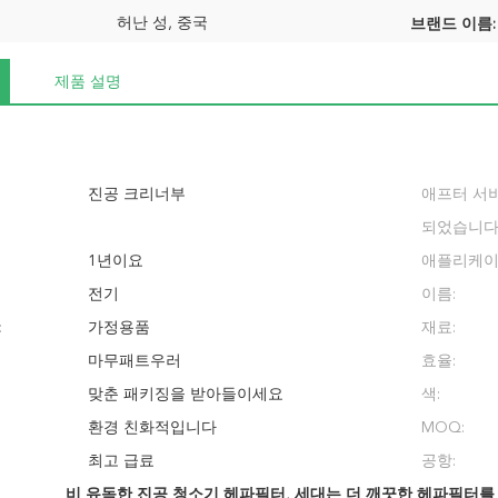
허난 성, 중국
브랜드 이름:
제품 설명
진공 크리너부
애프터 서
되었습니다
1년이요
애플리케이
전기
이름:
:
가정용품
재료:
마무패트우러
효율:
맞춘 패키징을 받아들이세요
색:
환경 친화적입니다
MOQ:
최고 급료
공항:
비 유독한 진공 청소기 헤파필터
,
세대는 더 깨끗한 헤파필터를