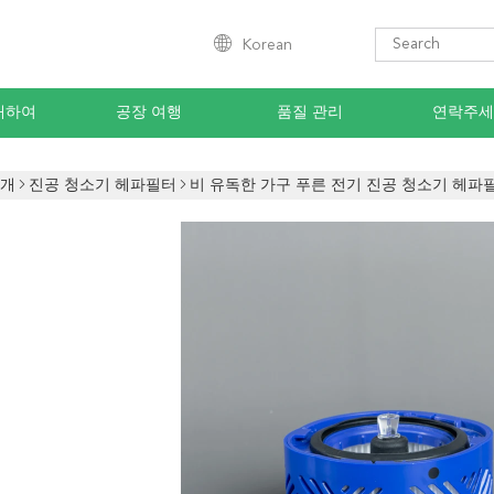
Korean
대하여
공장 여행
품질 관리
연락주세
소개
진공 청소기 헤파필터
비 유독한 가구 푸른 전기 진공 청소기 헤파