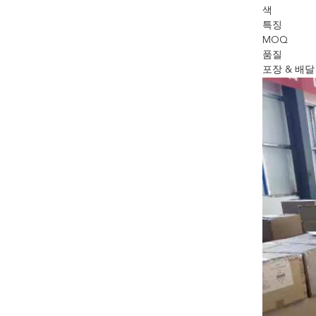
색
특징
MOQ
품질
포장 & 배달