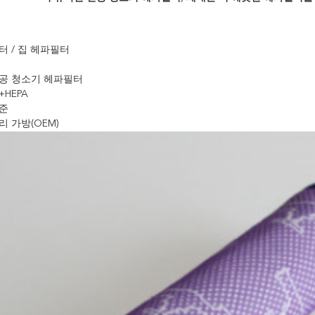
터 / 집 헤파필터
공 청소기 헤파필터
+HEPA
준
리 가방(OEM)