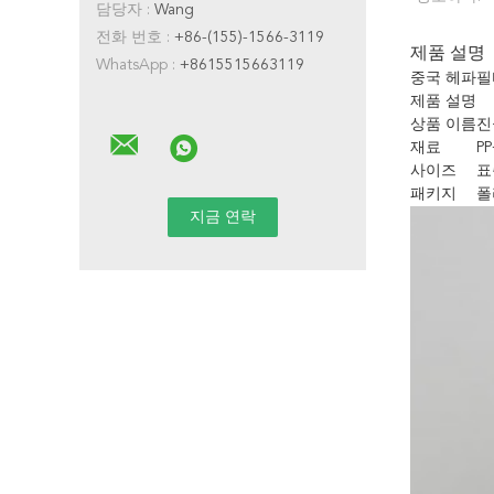
담당자 :
Wang
전화 번호 :
+86-(155)-1566-3119
제품 설명
WhatsApp :
+8615515663119
중국 헤파필
제품 설명
상품 이름
진
재료
PP
사이즈
표
패키지
폴