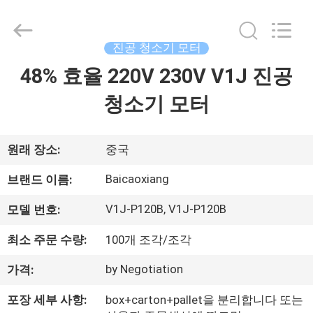
2025
Henan
Toyeen
Biotech
Co.,
진공 청소기 모터
Ltd.
All
Rights
48% 효율 220V 230V V1J 진공
집
Reserved.
Developed
by
청소기 모터
ECER
제
품
원래 장소:
중국
Baicaoxiang
브랜드 이름:
우
V1J-P120B, V1J-P120B
모델 번호:
리
최소 주문 수량:
100개 조각/조각
에
by Negotiation
가격:
대
포장 세부 사항:
box+carton+pallet을 분리합니다 또는