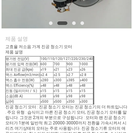
연
락
주
제품 설명
세
고효율 저소음 가계 진공 청소기 모터
제품 설명
요
평가된 전압(V)
100/110/120/127/220/230/240
평가된 입력 전원(W)
600
700
900
1000
최대 진공 급(kpa)
≥19
≥21
≥23
≥26
맥스 Airflow(m3/min)
≥2.4
≥2.5
≥2.7
≥2.8
인
맥스 흡수 전원(W)
≥280
≥300
≥385
≥400
맥스 Efficiency(%)
≥48
≥48
≥48
≥48
용
진동 (밀리미터 / Ｓ)
≤15
≤15
≤15
≤15
소음(dB A)
≤98
≤98
≤98
≤98
문
삶(H)
≥500
≥500
≥350
≥300
진공 청소기 모터 : 진공 청소기 모터는 진공 청소기의 더 하트입니다
. 주요 유형 : 습식이고 마른 진공 청소기 모터, 진공 청소기 모터를 말
을
립니다. 그것은 2개의 부분으로 구성됩니다 : 모터와 팬.진공 청소기
모터가 1분에 일반적 최고 20000-30000까지 전환을 가속시켜서 시
요
리즈 여기상태의 모터는 주로 사용됩니다. 진공 청소기류 모터의 애