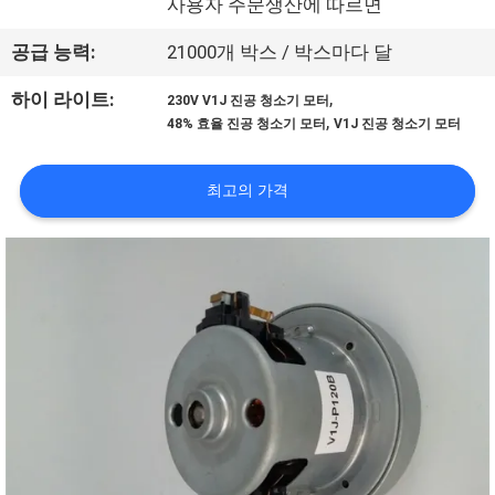
하
사용자 주문생산에 따르면
여
공급 능력:
21000개 박스 / 박스마다 달
,
하이 라이트:
230V V1J 진공 청소기 모터
공
,
48% 효율 진공 청소기 모터
V1J 진공 청소기 모터
장
최고의 가격
여
행
품
질
관
리