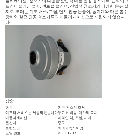
플리케이션 : 청소기의 다양한 산업적 마른 진공 청소기류, 습식이고
구
드라이클리닝 업자, 센트럴 클리너, 산업적 청소기와 다양한 종류.실
제로, 모터는 기포 배쓰, 그림, 단계 인공 눈송이, 농기계와 다른 흡수
하
장비와 같은 진공 청소기류의 애플리케이션으로 제한되지 않습니
다.
세
요
사
이
트
맵
상술
항목
진공 청소기 모터
애프터 서비스는 제공되었습니다
무료 예비품, 대가와 교체
애플리케이션
야외인 차, 호텔, 세대
PRIVACY
원산지
중국
브랜드명
바이카옥사이앙
POLICY
모델 번호
V1J-P120B