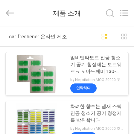
Toyeen
Biotech
제품 소개
Co.,
Ltd.
All
Rights
Reserved.
집
Developed
by
car freshener 온라인 제조
ECER
제
암비엔타도르 진공 청소
품
기 공기 청정제는 보르웨
르크 꼬마도깨비 130-
131-135-136-140을 답
by Negotiation MOQ:20000 조각/조각
우
니다
연락하다
리
화려한 향수는 냄새 스틱
에
진공 청소기 공기 청정제
대
를 박취합니다
by Negotiation MOQ:20000 조각/조각