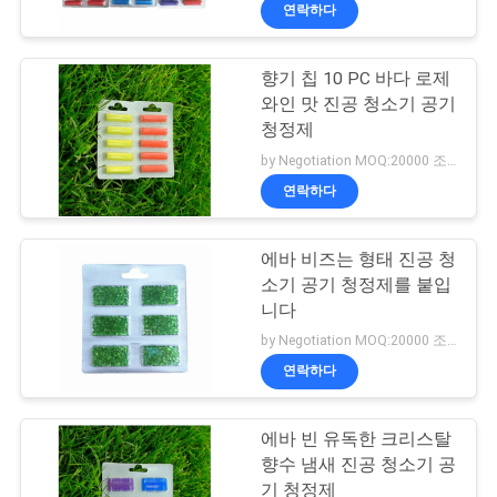
하
연락하다
여
향기 칩 10 PC 바다 로제
와인 맛 진공 청소기 공기
공
청정제
장
by Negotiation MOQ:20000 조각/조각
연락하다
여
행
에바 비즈는 형태 진공 청
소기 공기 청정제를 붙입
니다
품
by Negotiation MOQ:20000 조각/조각
질
연락하다
관
에바 빈 유독한 크리스탈
리
향수 냄새 진공 청소기 공
기 청정제