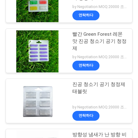
by Negotiation MOQ:20000 조각/조각
연
연락하다
락
빨간 Green Forest 레몬
주
맛 진공 청소기 공기 청정
세
제
by Negotiation MOQ:20000 조각/조각
요
연락하다
인
진공 청소기 공기 청정제
태블릿
용
문
by Negotiation MOQ:20000 조각/조각
연락하다
을
요
방향성 냄새가 난 방향 비